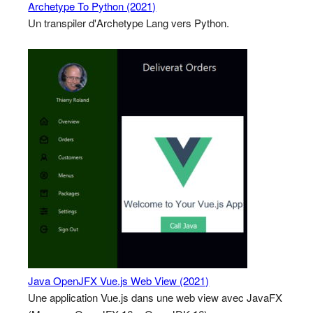
Archetype To Python (2021)
Un transpiler d'Archetype Lang vers Python.
Java OpenJFX Vue.js Web View (2021)
Une application Vue.js dans une web view avec JavaFX