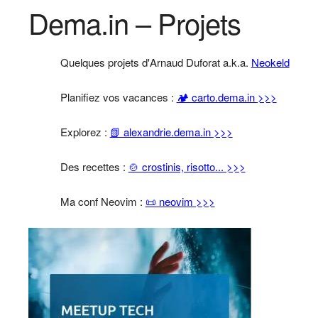
Dema.in – Projets
Quelques projets d'Arnaud Duforat a.k.a.
Neokeld
Planifiez vos vacances :
🏕️ carto.dema.in >>>
Explorez :
📗 alexandrie.dema.in >>>
Des recettes :
🍲 crostinis, risotto... >>>
Ma conf Neovim :
📜 neovim >>>